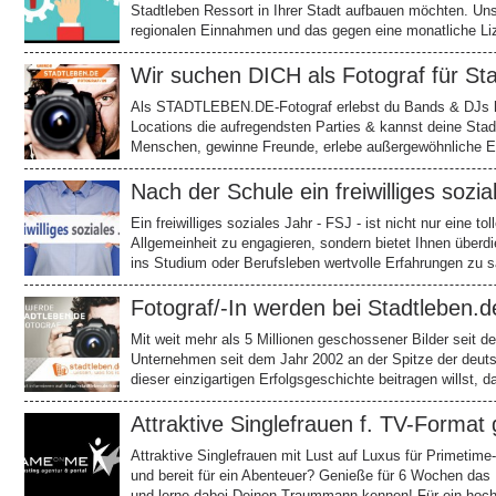
Stadtleben Ressort in Ihrer Stadt aufbauen möchten. U
regionalen Einnahmen und das gegen eine monatliche L
Wir suchen DICH als Fotograf für Sta
Als STADTLEBEN.DE-Fotograf erlebst du Bands & DJs ha
Locations die aufregendsten Parties & kannst deine Stad
Menschen, gewinne Freunde, erlebe außergewöhnliche E
Nach der Schule ein freiwilliges sozia
Ein freiwilliges soziales Jahr - FSJ - ist nicht nur eine to
Allgemeinheit zu engagieren, sondern bietet Ihnen überd
ins Studium oder Berufsleben wertvolle Erfahrungen z
Fotograf/-In werden bei Stadtleben.d
Mit weit mehr als 5 Millionen geschossener Bilder seit d
Unternehmen seit dem Jahr 2002 an der Spitze der deut
dieser einzigartigen Erfolgsgeschichte beitragen willst, 
Attraktive Singlefrauen f. TV-Format
Attraktive Singlefrauen mit Lust auf Luxus für Primetime
und bereit für ein Abenteuer? Genieße für 6 Wochen das 
und lerne dabei Deinen Traummann kennen! Für ein hoc