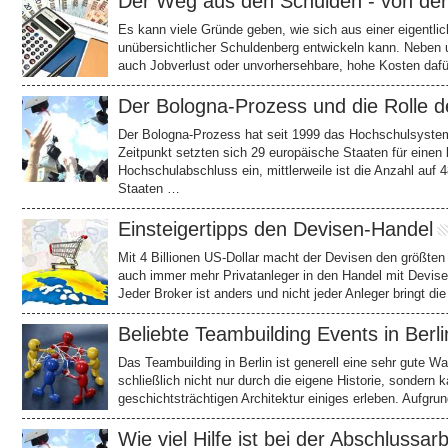
Der Weg aus den Schulden - von de
Es kann viele Gründe geben, wie sich aus einer eigentlich
unübersichtlicher Schuldenberg entwickeln kann. Neben
auch Jobverlust oder unvorhersehbare, hohe Kosten dafü
Der Bologna-Prozess und die Rolle d
Der Bologna-Prozess hat seit 1999 das Hochschulsystem
Zeitpunkt setzten sich 29 europäische Staaten für einen
Hochschulabschluss ein, mittlerweile ist die Anzahl auf
Staaten …
Einsteigertipps den Devisen-Handel
Mit 4 Billionen US-Dollar macht der Devisen den größten
auch immer mehr Privatanleger in den Handel mit Devise
Jeder Broker ist anders und nicht jeder Anleger bringt d
Beliebte Teambuilding Events in Berli
Das Teambuilding in Berlin ist generell eine sehr gute Wa
schließlich nicht nur durch die eigene Historie, sondern 
geschichtsträchtigen Architektur einiges erleben. Aufgr
Wie viel Hilfe ist bei der Abschlussa