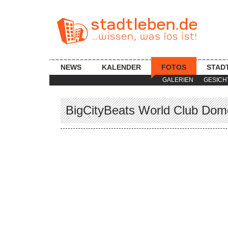
NEWS
KALENDER
FOTOS
STAD
GALERIEN
GESICH
BigCityBeats World Club Dome