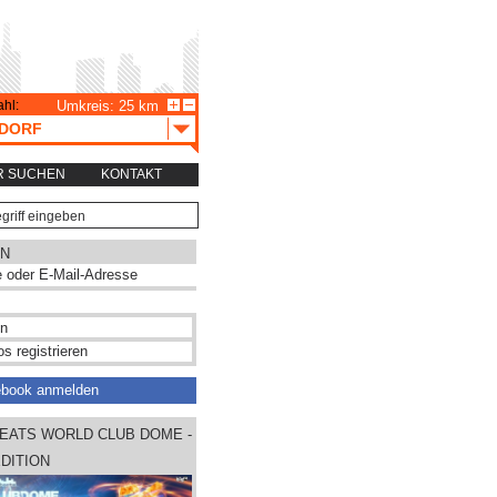
hl:
Umkreis: 25 km
DORF
R SUCHEN
KONTAKT
N
s registrieren
ebook anmelden
EATS WORLD CLUB DOME -
DITION