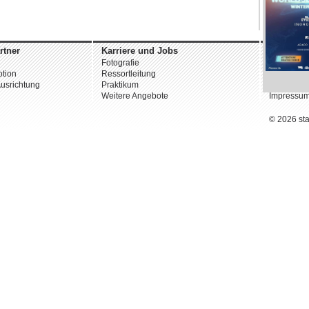
rtner
Karriere und Jobs
Unterne
Fotografie
Über uns
tion
Ressortleitung
Datenschu
usrichtung
Praktikum
AGB
Weitere Angebote
Impressu
© 2026 st