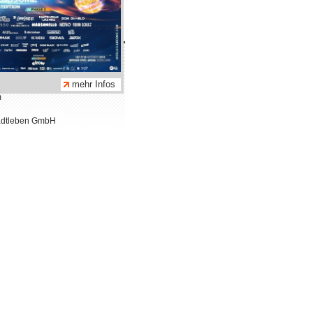
hmen
tz
mehr Infos
m
adtleben GmbH