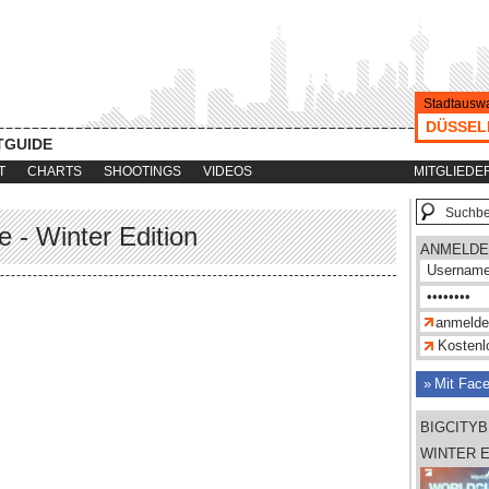
Stadtauswa
DÜSSEL
TGUIDE
T
CHARTS
SHOOTINGS
VIDEOS
MITGLIEDE
 - Winter Edition
ANMELDE
Kostenlo
Mit Fac
BIGCITYB
WINTER E