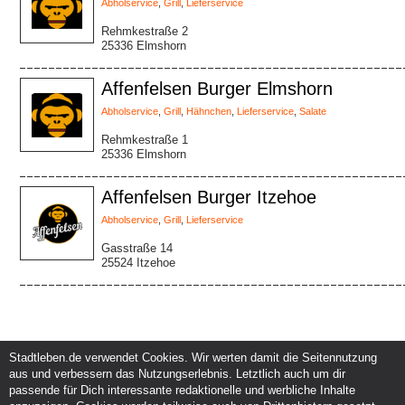
Abholservice
,
Grill
,
Lieferservice
Rehmkestraße 2
25336 Elmshorn
Affenfelsen Burger Elmshorn
Abholservice
,
Grill
,
Hähnchen
,
Lieferservice
,
Salate
Rehmkestraße 1
25336 Elmshorn
Affenfelsen Burger Itzehoe
Abholservice
,
Grill
,
Lieferservice
Gasstraße 14
25524 Itzehoe
Stadtleben.de verwendet Cookies. Wir werten damit die Seitennutzung
aus und verbessern das Nutzungserlebnis. Letztlich auch um dir
Service und Support
Kunden und Partner
passende für Dich interessante redaktionelle und werbliche Inhalte
Kontakt
Events eintragen