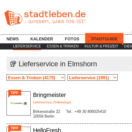
NEWS
KALENDER
FOTOS
STADTGUIDE
LIEFERSERVICE
ESSEN & TRINKEN
KULTUR & FREIZEIT
DIE
🥡 Lieferservice in Elmshorn
TIPP
Bringmeister
Lieferservice
,
Onlineshops
Birkenstraße 22
Tel.: +49 30 809325410
10559 Berlin
TIPP
HelloFresh