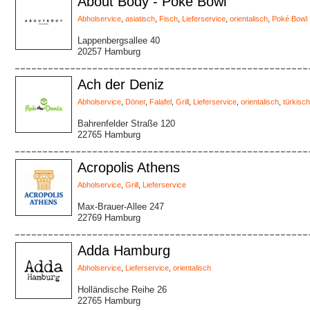
About Body - Poké Bowl
Abholservice
,
asiatisch
,
Fisch
,
Lieferservice
,
orientalisch
,
Poké Bowl
Lappenbergsallee 40
20257 Hamburg
Ach der Deniz
Abholservice
,
Döner
,
Falafel
,
Grill
,
Lieferservice
,
orientalisch
,
türkisch
Bahrenfelder Straße 120
22765 Hamburg
Acropolis Athens
Abholservice
,
Grill
,
Lieferservice
Max-Brauer-Allee 247
22769 Hamburg
Adda Hamburg
Abholservice
,
Lieferservice
,
orientalisch
Holländische Reihe 26
22765 Hamburg