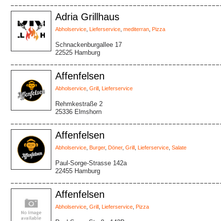
Adria Grillhaus
Abholservice
,
Lieferservice
,
mediterran
,
Pizza
Schnackenburgallee 17
22525 Hamburg
Affenfelsen
Abholservice
,
Grill
,
Lieferservice
Rehmkestraße 2
25336 Elmshorn
Affenfelsen
Abholservice
,
Burger
,
Döner
,
Grill
,
Lieferservice
,
Salate
Paul-Sorge-Strasse 142a
22455 Hamburg
Affenfelsen
Abholservice
,
Grill
,
Lieferservice
,
Pizza