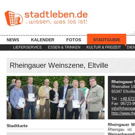
NEWS
KALENDER
FOTOS
STADTGUIDE
LIEFERSERVICE
ESSEN & TRINKEN
KULTUR & FREIZEIT
DIE
Rheingauer Weinszene, Eltville
Rheingauer W
Rheinallee 14
65347 Eltville
Tel.:
+49 672
Fax: 06723-
info@rheinga
http://www.r
Rheingauer W
Stadtkarte
Rheingau ist 
Weinanbaugeb