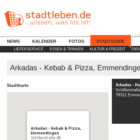
NEWS
KALENDER
FOTOS
STADTGUIDE
LIEFERSERVICE
ESSEN & TRINKEN
KULTUR & FREIZEIT
DIE
Arkadas - Kebab & Pizza, Emmending
Arkadas - K
Stadtkarte
Schillerstraß
79312 Emme
Arkadas - Kebab & Pizza,
Emmendingen
Schillerstraße 4B