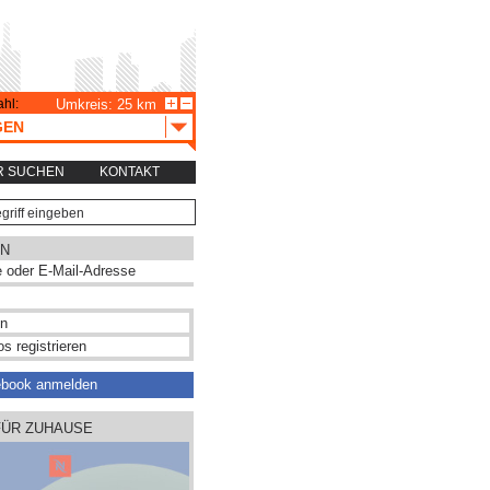
hl:
Umkreis: 25 km
GEN
R SUCHEN
KONTAKT
N
s registrieren
ebook anmelden
FÜR ZUHAUSE