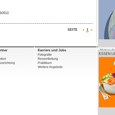
660910
SEITE
«
1
»
rtner
Karriere und Jobs
Unterne
ESSEN L
Fotografie
Über uns
tion
Ressortleitung
Datenschu
usrichtung
Praktikum
AGB
Weitere Angebote
Impressu
© 2026 st