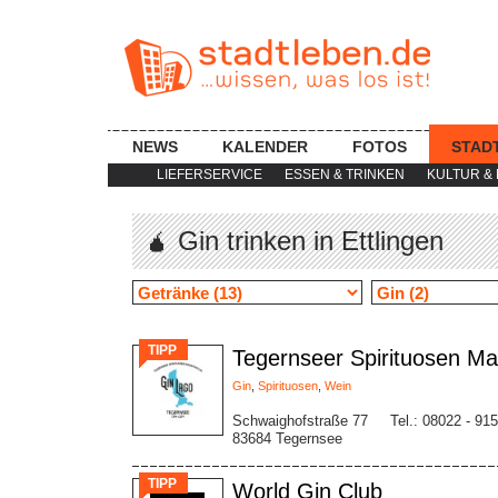
NEWS
KALENDER
FOTOS
STAD
LIEFERSERVICE
ESSEN & TRINKEN
KULTUR & 
🧉 Gin trinken in Ettlingen
TIPP
Tegernseer Spirituosen Ma
Gin
,
Spirituosen
,
Wein
Schwaighofstraße 77
Tel.: 08022 - 91
83684 Tegernsee
TIPP
World Gin Club