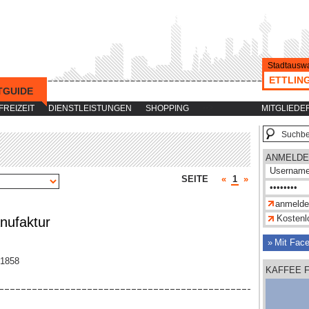
Stadtauswa
ETTLIN
TGUIDE
-->
FREIZEIT
DIENSTLEISTUNGEN
SHOPPING
MITGLIEDE
ANMELDE
SEITE
«
1
»
Kostenlo
nufaktur
Mit Fac
51858
KAFFEE 