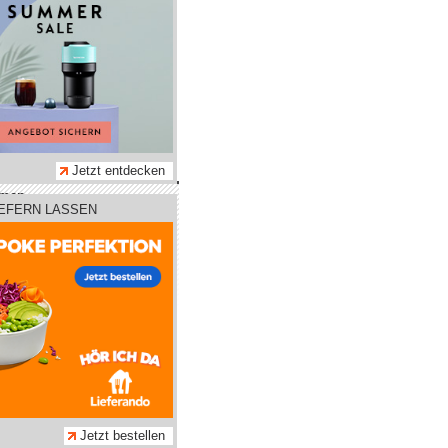
Jetzt entdecken
hmen
IEFERN LASSEN
tz
m
adtleben GmbH
Jetzt bestellen