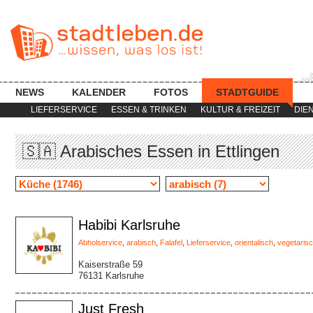
NEWS
KALENDER
FOTOS
STADTGUIDE
LIEFERSERVICE
ESSEN & TRINKEN
KULTUR & FREIZEIT
DIE
🇸🇦 Arabisches Essen in Ettlingen
Habibi Karlsruhe
Abholservice
,
arabisch
,
Falafel
,
Lieferservice
,
orientalisch
,
vegetaris
Kaiserstraße 59
76131 Karlsruhe
Just Fresh