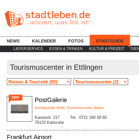
NEWS
KALENDER
FOTOS
STADTGUIDE
LIEFERSERVICE
ESSEN & TRINKEN
KULTUR & FREIZEIT
DIE
Tourismuscenter in Ettlingen
TIPP
PostGalerie
Ausflugsziele
,
Mode
,
Tourismuscenter
,
Waren
Kaiserstr. 217
Tel.: 0721 180 58 60
76133 Karlsruhe
Frankfurt Airport