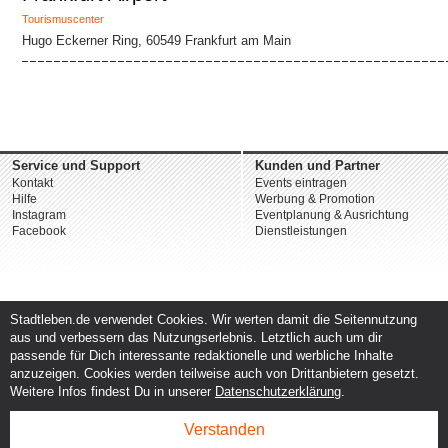
Tourismuscenter
Hugo Eckerner Ring, 60549 Frankfurt am Main
Service und Support
Kunden und Partner
Kontakt
Events eintragen
Hilfe
Werbung & Promotion
Instagram
Eventplanung & Ausrichtung
Facebook
Dienstleistungen
Stadtleben.de verwendet Cookies. Wir werten damit die Seitennutzung
aus und verbessern das Nutzungserlebnis. Letztlich auch um dir
passende für Dich interessante redaktionelle und werbliche Inhalte
anzuzeigen. Cookies werden teilweise auch von Drittanbietern gesetzt.
Weitere Infos findest Du in unserer
Datenschutzerklärung
.
Verstanden