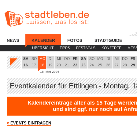
NEWS
KALENDER
FOTOS
STADTGUIDE
ÜBERSICHT
TIPPS
FESTIVALS
KONZERTE
MES
SA
SO
MO
DI
MI
DO
FR
SA
SO
MO
DI
MI
DO
FR
16
17
18
19
20
21
22
23
24
25
26
27
28
29
18. MAI 2026
Eventkalender für Ettlingen - Montag, 
Kalendereinträge älter als 15 Tage werden
und sind ggf. nur noch auf Anfr
EVENTS EINTRAGEN