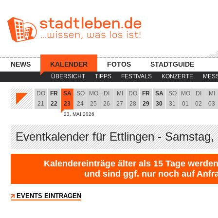
NEWS
KALENDER
FOTOS
STADTGUIDE
ÜBERSICHT
TIPPS
FESTIVALS
KONZERTE
MES
DO
FR
SA
SO
MO
DI
MI
DO
FR
SA
SO
MO
DI
MI
21
22
23
24
25
26
27
28
29
30
31
01
02
03
23. MAI 2026
Eventkalender für Ettlingen - Samstag,
Kalendereinträge älter als 15 Tage werden
und sind ggf. nur noch auf Anfr
EVENTS EINTRAGEN