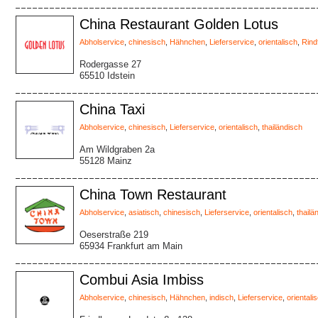
China Restaurant Golden Lotus
Abholservice
,
chinesisch
,
Hähnchen
,
Lieferservice
,
orientalisch
,
Rind
Rodergasse 27
65510 Idstein
China Taxi
Abholservice
,
chinesisch
,
Lieferservice
,
orientalisch
,
thailändisch
Am Wildgraben 2a
55128 Mainz
China Town Restaurant
Abholservice
,
asiatisch
,
chinesisch
,
Lieferservice
,
orientalisch
,
thailä
Oeserstraße 219
65934 Frankfurt am Main
Combui Asia Imbiss
Abholservice
,
chinesisch
,
Hähnchen
,
indisch
,
Lieferservice
,
orientali