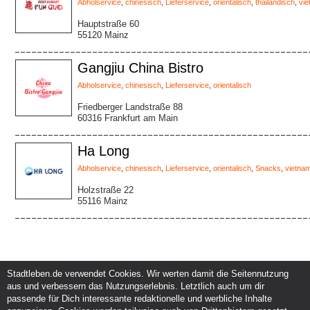
Abholservice
,
chinesisch
,
Lieferservice
,
orientalisch
,
thailändisch
,
vi
Hauptstraße 60
55120 Mainz
Gangjiu China Bistro
Abholservice
,
chinesisch
,
Lieferservice
,
orientalisch
Friedberger Landstraße 88
60316 Frankfurt am Main
Ha Long
Abholservice
,
chinesisch
,
Lieferservice
,
orientalisch
,
Snacks
,
vietna
Holzstraße 22
55116 Mainz
Stadtleben.de verwendet Cookies. Wir werten damit die Seitennutzung
aus und verbessern das Nutzungserlebnis. Letztlich auch um dir
Service und Support
Kunden und Partner
passende für Dich interessante redaktionelle und werbliche Inhalte
Kontakt
Events eintragen