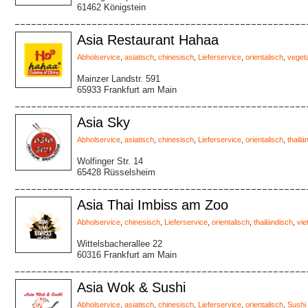
61462 Königstein
Asia Restaurant Hahaa
Abholservice
,
asiatisch
,
chinesisch
,
Lieferservice
,
orientalisch
,
veget
Mainzer Landstr. 591
65933 Frankfurt am Main
Asia Sky
Abholservice
,
asiatisch
,
chinesisch
,
Lieferservice
,
orientalisch
,
thailä
Wolfinger Str. 14
65428 Rüsselsheim
Asia Thai Imbiss am Zoo
Abholservice
,
chinesisch
,
Lieferservice
,
orientalisch
,
thailändisch
,
vi
Wittelsbacherallee 22
60316 Frankfurt am Main
Asia Wok & Sushi
Abholservice
,
asiatisch
,
chinesisch
,
Lieferservice
,
orientalisch
,
Sushi