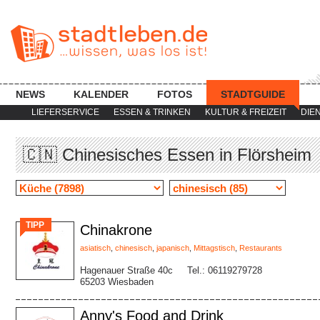
NEWS
KALENDER
FOTOS
STADTGUIDE
LIEFERSERVICE
ESSEN & TRINKEN
KULTUR & FREIZEIT
DIE
🇨🇳 Chinesisches Essen in Flörsheim
TIPP
Chinakrone
asiatisch
,
chinesisch
,
japanisch
,
Mittagstisch
,
Restaurants
Hagenauer Straße 40c
Tel.: 06119279728
65203 Wiesbaden
Anny's Food and Drink