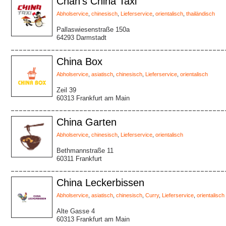
Chan's China Taxi
Abholservice
,
chinesisch
,
Lieferservice
,
orientalisch
,
thailändisch
Pallaswiesenstraße 150a
64293 Darmstadt
China Box
Abholservice
,
asiatisch
,
chinesisch
,
Lieferservice
,
orientalisch
Zeil 39
60313 Frankfurt am Main
China Garten
Abholservice
,
chinesisch
,
Lieferservice
,
orientalisch
Bethmannstraße 11
60311 Frankfurt
China Leckerbissen
Abholservice
,
asiatisch
,
chinesisch
,
Curry
,
Lieferservice
,
orientalisch
Alte Gasse 4
60313 Frankfurt am Main