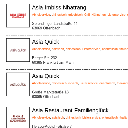
Asia Imbiss Nhatrang
Abholservice
,
chinesisch
,
griechisch
,
Grill
,
Hähnchen
,
Lieferservice
,
Sprendlinger Landstraße 44
63069 Offenbach
Asia Quick
Abholservice
,
asiatisch
,
chinesisch
,
Lieferservice
,
orientalisch
,
thailä
Berger Str. 232
60385 Frankfurt am Main
Asia Quick
Abholservice
,
chinesisch
,
indisch
,
Lieferservice
,
orientalisch
,
thailänd
Große Marktstraße 18
63065 Offenbach
Asia Restaurant Familienglück
Abholservice
,
asiatisch
,
chinesisch
,
Lieferservice
,
orientalisch
,
thailä
Herzog-Adolph-Straße 7