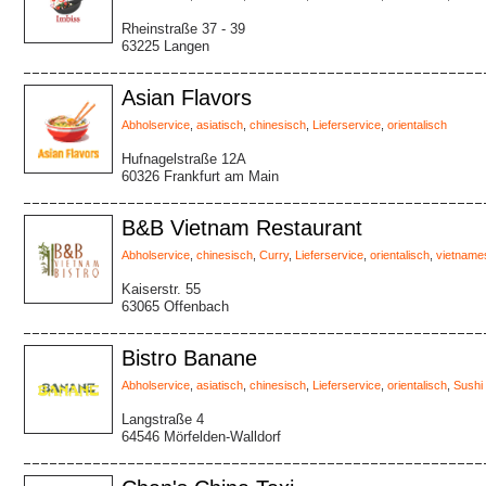
Rheinstraße 37 - 39
63225 Langen
Asian Flavors
Abholservice
,
asiatisch
,
chinesisch
,
Lieferservice
,
orientalisch
Hufnagelstraße 12A
60326 Frankfurt am Main
B&B Vietnam Restaurant
Abholservice
,
chinesisch
,
Curry
,
Lieferservice
,
orientalisch
,
vietname
Kaiserstr. 55
63065 Offenbach
Bistro Banane
Abholservice
,
asiatisch
,
chinesisch
,
Lieferservice
,
orientalisch
,
Sushi
Langstraße 4
64546 Mörfelden-Walldorf