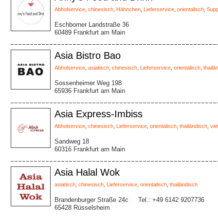
Abholservice
,
chinesisch
,
Hähnchen
,
Lieferservice
,
orientalisch
,
Sup
Eschborner Landstraße 36
60489 Frankfurt am Main
Asia Bistro Bao
Abholservice
,
asiatisch
,
chinesisch
,
Lieferservice
,
orientalisch
,
thailä
Sossenheimer Weg 198
65936 Frankfurt am Main
Asia Express-Imbiss
Abholservice
,
chinesisch
,
Lieferservice
,
orientalisch
,
thailändisch
,
vi
Sandweg 18
60316 Frankfurt am Main
Asia Halal Wok
asiatisch
,
chinesisch
,
Lieferservice
,
orientalisch
,
thailändisch
Brandenburger Straße 24c
Tel.: +49 6142 9207736
65428 Rüsselsheim