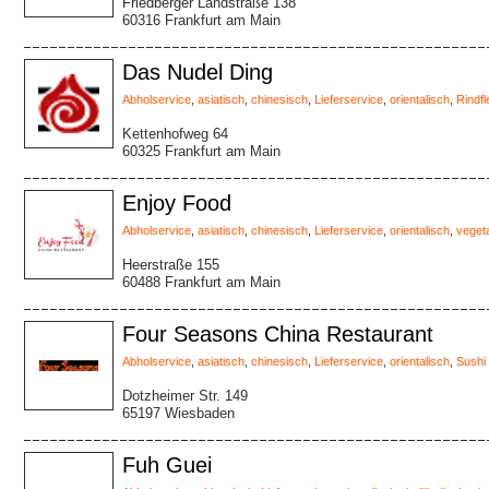
Friedberger Landstraße 138
60316 Frankfurt am Main
Das Nudel Ding
Abholservice
,
asiatisch
,
chinesisch
,
Lieferservice
,
orientalisch
,
Rindfl
Kettenhofweg 64
60325 Frankfurt am Main
Enjoy Food
Abholservice
,
asiatisch
,
chinesisch
,
Lieferservice
,
orientalisch
,
veget
Heerstraße 155
60488 Frankfurt am Main
Four Seasons China Restaurant
Abholservice
,
asiatisch
,
chinesisch
,
Lieferservice
,
orientalisch
,
Sushi
Dotzheimer Str. 149
65197 Wiesbaden
Fuh Guei