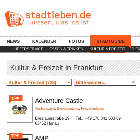
NEWS
KALENDER
FOTOS
STADTGUIDE
LIEFERSERVICE
ESSEN & TRINKEN
KULTUR & FREIZEIT
DIE
Kultur & Freizeit in Frankfurt
TIPP
Adventure Castle
Ausflugsziele
,
Eventlocations
,
Freizeitanlagen
Breslauerstraße 19
Tel.: +49 176 341 633 69
63452 Hanau
TIPP
AMP