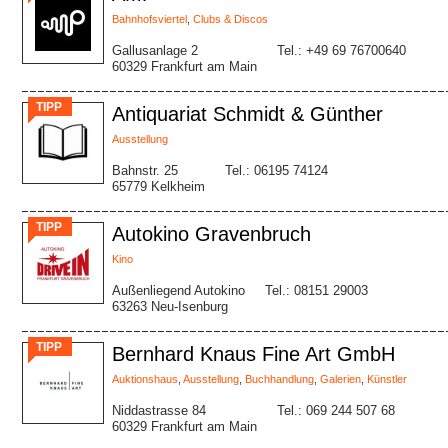
Bahnhofsviertel
,
Clubs & Discos
Gallusanlage 2
Tel.: +49 69 76700640
60329 Frankfurt am Main
TIPP
Antiquariat Schmidt & Günther
Ausstellung
Bahnstr. 25
Tel.: 06195 74124
65779 Kelkheim
TIPP
Autokino Gravenbruch
Kino
Außenliegend Autokino
Tel.: 08151 29003
63263 Neu-Isenburg
TIPP
Bernhard Knaus Fine Art GmbH
Auktionshaus
,
Ausstellung
,
Buchhandlung
,
Galerien
,
Künstler
Niddastrasse 84
Tel.: 069 244 507 68
60329 Frankfurt am Main