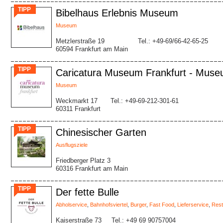
TIPP
Bibelhaus Erlebnis Museum
Museum
Metzlerstraße 19
Tel.: +49-69/66-42-65-25
60594 Frankfurt am Main
TIPP
Caricatura Museum Frankfurt - Muse
Museum
Weckmarkt 17
Tel.: +49-69-212-301-61
60311 Frankfurt
TIPP
Chinesischer Garten
Ausflugsziele
Friedberger Platz 3
60316 Frankfurt am Main
TIPP
Der fette Bulle
Abholservice
,
Bahnhofsviertel
,
Burger
,
Fast Food
,
Lieferservice
,
Rest
Kaiserstraße 73
Tel.: +49 69 90757004