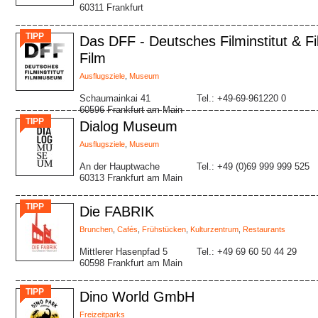
60311 Frankfurt
TIPP
Das DFF - Deutsches Filminstitut & 
Film
Ausflugsziele
,
Museum
Schaumainkai 41
Tel.: +49-69-961220 0
60596 Frankfurt am Main
TIPP
Dialog Museum
Ausflugsziele
,
Museum
An der Hauptwache
Tel.: +49 (0)69 999 999 525
60313 Frankfurt am Main
TIPP
Die FABRIK
Brunchen
,
Cafés
,
Frühstücken
,
Kulturzentrum
,
Restaurants
Mittlerer Hasenpfad 5
Tel.: +49 69 60 50 44 29
60598 Frankfurt am Main
TIPP
Dino World GmbH
Freizeitparks