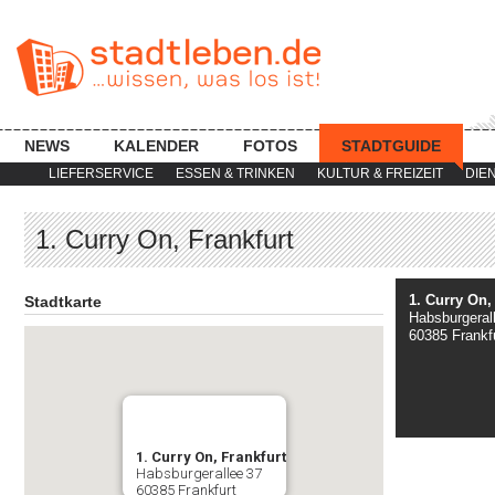
NEWS
KALENDER
FOTOS
STADTGUIDE
LIEFERSERVICE
ESSEN & TRINKEN
KULTUR & FREIZEIT
DIE
1. Curry On, Frankfurt
1. Curry On,
Stadtkarte
Habsburgeral
60385 Frankf
1. Curry On, Frankfurt
Habsburgerallee 37
60385 Frankfurt