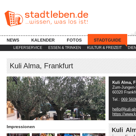
NEWS
KALENDER
FOTOS
STADTGUIDE
LIEFERSERVICE
ESSEN & TRINKEN
KULTUR & FREIZEIT
DIE
Kuli Alma, Frankfurt
Kuli Alma, F
Zum-Jungen-
60320 Frankf
Tel.:
069 560
hello@kuli-a
https://www.k
Impressionen
Kuli Al