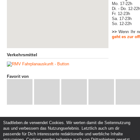
Mo. 17-22h
Di. - Do. 12-22
Fr. 12-23h
Sa. 17-23h
So. 12-22h
>>
Wenn Ihr n
geht es zur of
Verkehrsmittel
Favorit von
Stadtleben.de verwendet Cookies. Wir werten damit die Seitennutzung
aus und verbessern das Nutzungserlebnis. Letztlich auch um dir
Service und Support
Kunden und Partner
passende für Dich interessante redaktionelle und werbliche Inhalte
Kontakt
Events eintragen
anzuzeigen. Cookies werden teilweise auch von Drittanbietern gesetzt.