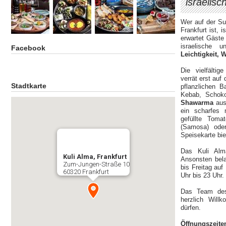
israelis
Wer auf der S
Frankfurt ist, 
erwartet Gäste
israelische 
Facebook
Leichtigkeit, 
Die vielfälti
verrät erst auf
Stadtkarte
pflanzlichen B
Kebab, Schok
Shawarma
aus
ein scharfes
gefüllte Toma
(Samosa) od
Speisekarte bi
Das Kuli Alm
Kuli Alma, Frankfurt
Ansonsten bel
Zum-Jungen-Straße 10
bis Freitag au
60320 Frankfurt
Uhr bis 23 Uhr.
Das Team des
herzlich Will
dürfen.
Öffnungszeite