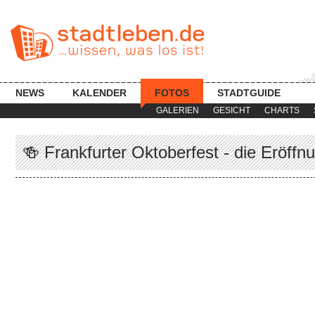
NEWS
KALENDER
FOTOS
STADTGUIDE
GALERIEN
GESICHT
CHARTS
🍻 Frankfurter Oktoberfest - die Eröffnu