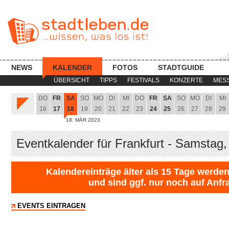
NEWS
KALENDER
FOTOS
STADTGUIDE
ÜBERSICHT
TIPPS
FESTIVALS
KONZERTE
MES
DO
FR
SA
SO
MO
DI
MI
DO
FR
SA
SO
MO
DI
MI
16
17
18
19
20
21
22
23
24
25
26
27
28
29
18. MÄR 2023
Eventkalender für Frankfurt - Samstag
Kalendereinträge älter als 15 Tage werden
und sind ggf. nur noch auf Anfr
EVENTS EINTRAGEN