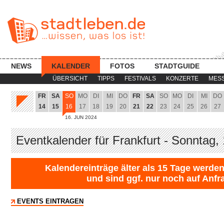
NEWS
KALENDER
FOTOS
STADTGUIDE
ÜBERSICHT
TIPPS
FESTIVALS
KONZERTE
MES
FR
SA
SO
MO
DI
MI
DO
FR
SA
SO
MO
DI
MI
DO
14
15
16
17
18
19
20
21
22
23
24
25
26
27
16. JUN 2024
Eventkalender für Frankfurt - Sonntag,
Kalendereinträge älter als 15 Tage werden
und sind ggf. nur noch auf Anfr
EVENTS EINTRAGEN