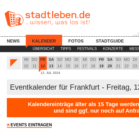
NEWS
KALENDER
FOTOS
STADTGUIDE
ÜBERSICHT
TIPPS
FESTIVALS
KONZERTE
MES
MI
DO
FR
SA
SO
MO
DI
MI
DO
FR
SA
SO
MO
DI
10
11
12
13
14
15
16
17
18
19
20
21
22
23
12. JUL 2024
Eventkalender für Frankfurt - Freitag, 
Kalendereinträge älter als 15 Tage werden
und sind ggf. nur noch auf Anfr
EVENTS EINTRAGEN