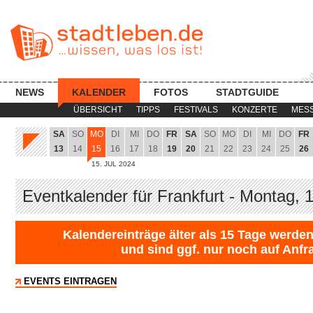
NEWS
KALENDER
FOTOS
STADTGUIDE
ÜBERSICHT
TIPPS
FESTIVALS
KONZERTE
MES
SA
SO
MO
DI
MI
DO
FR
SA
SO
MO
DI
MI
DO
FR
13
14
15
16
17
18
19
20
21
22
23
24
25
26
15. JUL 2024
Eventkalender für Frankfurt - Montag, 
Kalendereinträge älter als 15 Tage werden
und sind ggf. nur noch auf Anfr
EVENTS EINTRAGEN