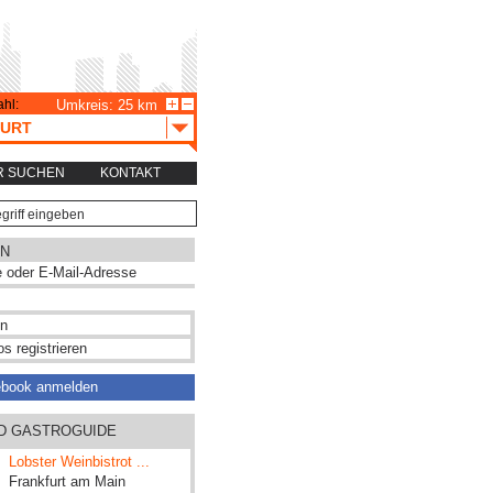
hl:
Umkreis: 25 km
URT
R SUCHEN
KONTAKT
N
s registrieren
ebook anmelden
ND GASTROGUIDE
Lobster Weinbistrot ...
Frankfurt am Main