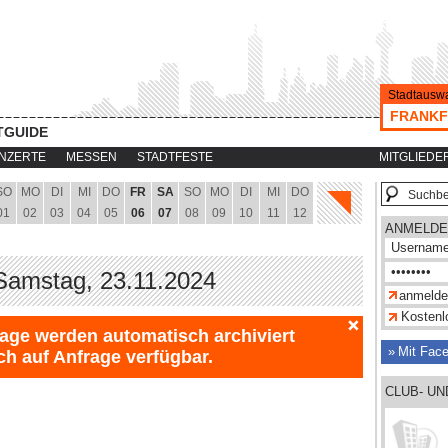
Stadtauswa
FRANKF
TGUIDE
NZERTE
MESSEN
STADTFESTE
MITGLIEDE
SO
MO
DI
MI
DO
FR
SA
SO
MO
DI
MI
DO
01
02
03
04
05
06
07
08
09
10
11
12
ANMELDE
 Samstag, 23.11.2024
Kostenlo
Tage werden automatisch archiviert
Mit Fac
ch auf Anfrage verfügbar.
CLUB- U