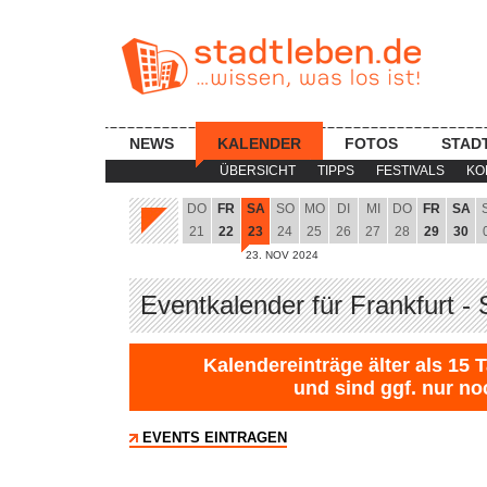
NEWS
KALENDER
FOTOS
STAD
ÜBERSICHT
TIPPS
FESTIVALS
KO
DO
FR
SA
SO
MO
DI
MI
DO
FR
SA
21
22
23
24
25
26
27
28
29
30
23. NOV 2024
Eventkalender für Frankfurt -
Kalendereinträge älter als 15 
und sind ggf. nur no
EVENTS EINTRAGEN