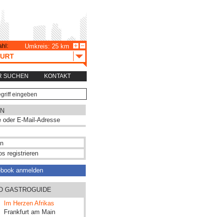
hl:
Umkreis: 25 km
URT
R SUCHEN
KONTAKT
N
s registrieren
ebook anmelden
ND GASTROGUIDE
Im Herzen Afrikas
Frankfurt am Main