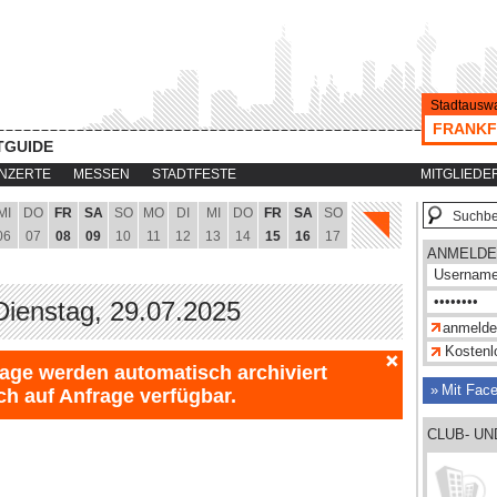
Stadtauswa
FRANKF
TGUIDE
NZERTE
MESSEN
STADTFESTE
MITGLIEDE
MI
DO
FR
SA
SO
MO
DI
MI
DO
FR
SA
SO
06
07
08
09
10
11
12
13
14
15
16
17
ANMELDE
 Dienstag, 29.07.2025
Kostenlo
Tage werden automatisch archiviert
Mit Fac
ch auf Anfrage verfügbar.
CLUB- U