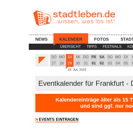
NEWS
KALENDER
FOTOS
STAD
ÜBERSICHT
TIPPS
FESTIVALS
KO
SO
MO
DI
MI
DO
FR
SA
SO
MO
DI
27
28
29
30
31
01
02
03
04
05
29. JUL 2025
Eventkalender für Frankfurt -
Kalendereinträge älter als 15 
und sind ggf. nur no
EVENTS EINTRAGEN