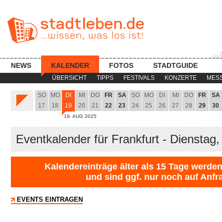
NEWS
KALENDER
FOTOS
STADTGUIDE
ÜBERSICHT
TIPPS
FESTIVALS
KONZERTE
MES
SO
MO
DI
MI
DO
FR
SA
SO
MO
DI
MI
DO
FR
SA
17
18
19
20
21
22
23
24
25
26
27
28
29
30
19. AUG 2025
Eventkalender für Frankfurt - Dienstag
Kalendereinträge älter als 15 Tage werden
und sind ggf. nur noch auf Anfr
EVENTS EINTRAGEN