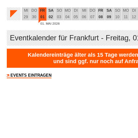
MI
DO
FR
SA
SO
MO
DI
MI
DO
FR
SA
SO
MO
DI
29
30
01
02
03
04
05
06
07
08
09
10
11
12
01. MAI 2026
Eventkalender für Frankfurt - Freitag, 
Kalendereinträge älter als 15 Tage werden
und sind ggf. nur noch auf Anfr
EVENTS EINTRAGEN