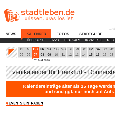
NEWS
KALENDER
FOTOS
STADTGUIDE
ÜBERSICHT
TIPPS
FESTIVALS
KONZERTE
MES
DI
MI
DO
FR
SA
SO
MO
DI
MI
DO
FR
SA
SO
MO
05
06
07
08
09
10
11
12
13
14
15
16
17
18
07. MAI 2026
Eventkalender für Frankfurt - Donnerst
Kalendereinträge älter als 15 Tage werden
und sind ggf. nur noch auf Anfr
EVENTS EINTRAGEN