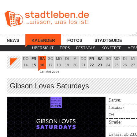
NEWS
KALENDER
FOTOS
STADTGUIDE
ÜBERSICHT
TIPPS
FESTIVALS
KONZERTE
MES
DO
FR
SA
SO
MO
DI
MI
DO
FR
SA
SO
MO
DI
MI
14
15
16
17
18
19
20
21
22
23
24
25
26
27
16. MAI 2026
Gibson Loves Saturdays
Datum:
Location:
Ort:
Straße:
Einlass: ab 23:0