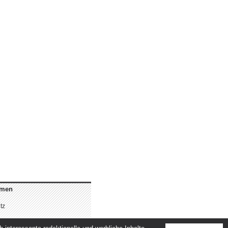
hmen
tz
m