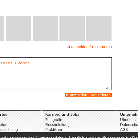
anmelden / registrieren
anmelden / registrieren
rtner
Karriere und Jobs
Unterne
Fotografie
Über uns
tion
Ressortleitung
Datenschu
usrichtung
Praktikum
AGB
Weitere Angebote
Impressu