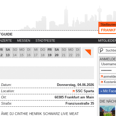
Stadtauswa
FRANKF
TGUIDE
NZERTE
MESSEN
STADTFESTE
MITGLIEDE
FR
SA
SO
MO
DI
MI
DO
FR
SA
SO
MO
DI
12
13
14
15
16
17
18
19
20
21
22
23
ANMELDE
Kostenlo
Datum:
Donnerstag, 04.06.2026
Location:
SSC Sparta
Mit Fac
Ort:
60385 Frankfurt am Main
DIE NÄC
Straße:
Franziusstraße 35
ÂME DJ CINTHIE HENRIK SCHWARZ LIVE MEAT