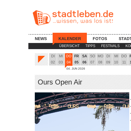
NEWS
KALENDER
FOTOS
STAD
ÜBERSICHT
TIPPS
FESTIVALS
KO
DI
MI
DO
FR
SA
SO
MO
DI
MI
DO
02
03
04
05
06
07
08
09
10
11
04. JUN 2026
Ours Open Air