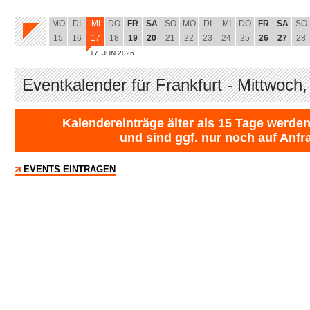
MO
DI
MI
DO
FR
SA
SO
MO
DI
MI
DO
FR
SA
SO
15
16
17
18
19
20
21
22
23
24
25
26
27
28
17. JUN 2026
Eventkalender für Frankfurt - Mittwoch
Kalendereinträge älter als 15 Tage werden
und sind ggf. nur noch auf Anfr
EVENTS EINTRAGEN