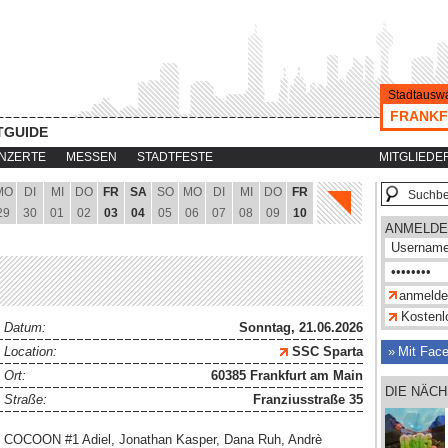
Stadtauswa
FRANKF
TGUIDE
NZERTE
MESSEN
STADTFESTE
MITGLIEDE
MO
DI
MI
DO
FR
SA
SO
MO
DI
MI
DO
FR
29
30
01
02
03
04
05
06
07
08
09
10
ANMELDE
Kostenlo
Datum:
Sonntag, 21.06.2026
Location:
SSC Sparta
Mit Fac
Ort:
60385 Frankfurt am Main
DIE NÄC
Straße:
Franziusstraße 35
COCOON #1 Adiel, Jonathan Kasper, Dana Ruh, Andrè