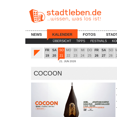
NEWS
KALENDER
FOTOS
STAD
ÜBERSICHT
TIPPS
FESTIVALS
KO
FR
SA
SO
MO
DI
MI
DO
FR
SA
SO
19
20
21
22
23
24
25
26
27
28
21. JUN 2026
COCOON