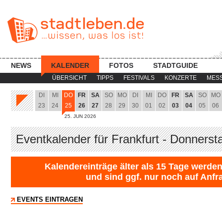
NEWS
KALENDER
FOTOS
STADTGUIDE
ÜBERSICHT
TIPPS
FESTIVALS
KONZERTE
MES
DI
MI
DO
FR
SA
SO
MO
DI
MI
DO
FR
SA
SO
MO
23
24
25
26
27
28
29
30
01
02
03
04
05
06
25. JUN 2026
Eventkalender für Frankfurt - Donnerst
Kalendereinträge älter als 15 Tage werden
und sind ggf. nur noch auf Anfr
EVENTS EINTRAGEN