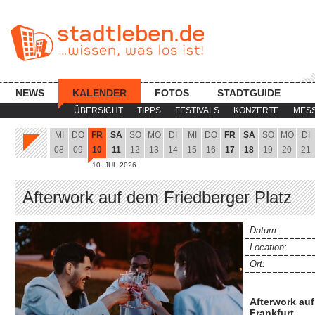
NEWS
KALENDER
FOTOS
STADTGUIDE
ÜBERSICHT
TIPPS
FESTIVALS
KONZERTE
MES
MI
DO
FR
SA
SO
MO
DI
MI
DO
FR
SA
SO
MO
DI
08
09
10
11
12
13
14
15
16
17
18
19
20
21
10. JUL 2026
Afterwork auf dem Friedberger Platz
Datum:
Location:
Ort:
Afterwork auf
Frankfurt