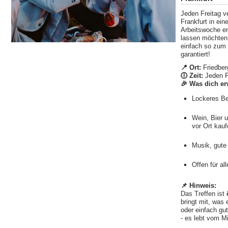
Jeden Freitag v
Frankfurt in eine
Arbeitswoche e
lassen möchten.
einfach so zum L
garantiert!
📍 Ort:
Friedber
🕕 Zeit:
Jeden Fr
🎉 Was dich er
Lockeres Be
Wein, Bier 
vor Ort kauf
Musik, gute
Offen für al
📌 Hinweis:
Das Treffen ist
bringt mit, was 
oder einfach gut
- es lebt vom M