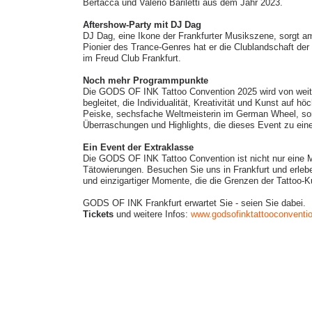
Bertacca und Valerio Bariletti aus dem Jahr 2023.
Aftershow-Party mit DJ Dag
DJ Dag, eine Ikone der Frankfurter Musikszene, sorgt am
Pionier des Trance-Genres hat er die Clublandschaft der
im Freud Club Frankfurt.
Noch mehr Programmpunkte
Die GODS OF INK Tattoo Convention 2025 wird von wei
begleitet, die Individualität, Kreativität und Kunst auf 
Peiske, sechsfache Weltmeisterin im German Wheel, sor
Überraschungen und Highlights, die dieses Event zu ei
Ein Event der Extraklasse
Die GODS OF INK Tattoo Convention ist nicht nur eine 
Tätowierungen. Besuchen Sie uns in Frankfurt und erleben
und einzigartiger Momente, die die Grenzen der Tattoo-K
GODS OF INK Frankfurt erwartet Sie - seien Sie dabei.
Tickets
und weitere Infos:
www.godsofinktattooconventi