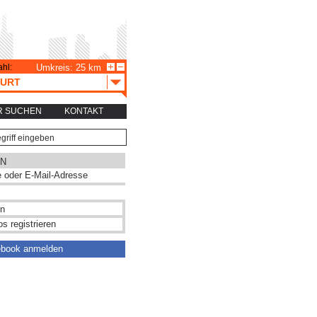
hl:
Umkreis: 25 km
URT
R SUCHEN
KONTAKT
N
s registrieren
ebook anmelden