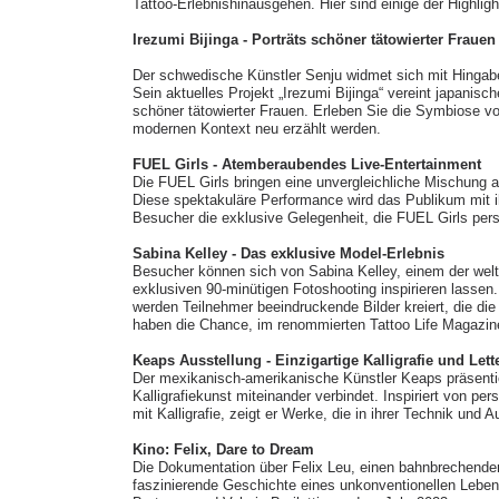
Tattoo-Erlebnishinausgehen. Hier sind einige der Highligh
Irezumi Bijinga - Porträts schöner tätowierter Frauen
Der schwedische Künstler Senju widmet sich mit Hingabe 
Sein aktuelles Projekt „Irezumi Bijinga“ vereint japanisc
schöner tätowierter Frauen. Erleben Sie die Symbiose vo
modernen Kontext neu erzählt werden.
FUEL Girls - Atemberaubendes Live-Entertainment
Die FUEL Girls bringen eine unvergleichliche Mischung 
Diese spektakuläre Performance wird das Publikum mit 
Besucher die exklusive Gelegenheit, die FUEL Girls per
Sabina Kelley - Das exklusive Model-Erlebnis
Besucher können sich von Sabina Kelley, einem der weltw
exklusiven 90-minütigen Fotoshooting inspirieren lassen. 
werden Teilnehmer beeindruckende Bilder kreiert, die die
haben die Chance, im renommierten Tattoo Life Magazine
Keaps Ausstellung - Einzigartige Kalligrafie und Lett
Der mexikanisch-amerikanische Künstler Keaps präsentier
Kalligrafiekunst miteinander verbindet. Inspiriert von p
mit Kalligrafie, zeigt er Werke, die in ihrer Technik und A
Kino: Felix, Dare to Dream
Die Dokumentation über Felix Leu, einen bahnbrechenden 
faszinierende Geschichte eines unkonventionellen Lebens