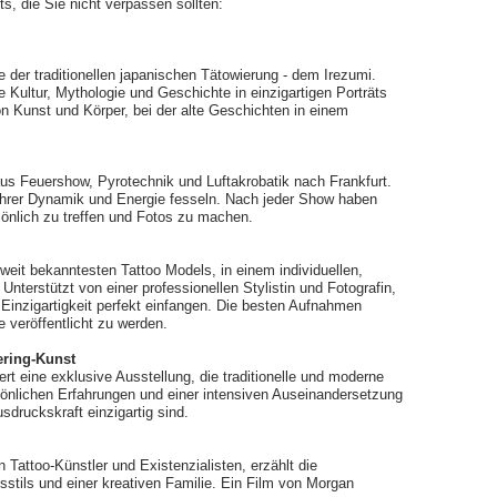
ts, die Sie nicht verpassen sollten:
der traditionellen japanischen Tätowierung - dem Irezumi.
he Kultur, Mythologie und Geschichte in einzigartigen Porträts
n Kunst und Körper, bei der alte Geschichten in einem
aus Feuershow, Pyrotechnik und Luftakrobatik nach Frankfurt.
ihrer Dynamik und Energie fesseln. Nach jeder Show haben
sönlich zu treffen und Fotos zu machen.
eit bekanntesten Tattoo Models, in einem individuellen,
Unterstützt von einer professionellen Stylistin und Fotografin,
 Einzigartigkeit perfekt einfangen. Die besten Aufnahmen
 veröffentlicht zu werden.
ering-Kunst
t eine exklusive Ausstellung, die traditionelle und moderne
ersönlichen Erfahrungen und einer intensiven Auseinandersetzung
usdruckskraft einzigartig sind.
Tattoo-Künstler und Existenzialisten, erzählt die
stils und einer kreativen Familie. Ein Film von Morgan