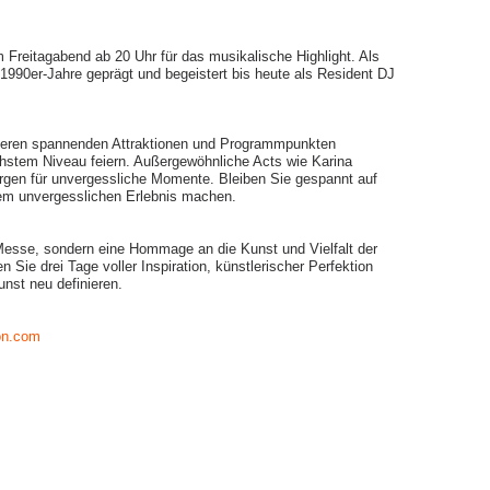
 Freitagabend ab 20 Uhr für das musikalische Highlight. Als
 1990er-Jahre geprägt und begeistert bis heute als Resident DJ
teren spannenden Attraktionen und Programmpunkten
höchstem Niveau feiern. Außergewöhnliche Acts wie Karina
gen für unvergessliche Momente. Bleiben Sie gespannt auf
nem unvergesslichen Erlebnis machen.
Messe, sondern eine Hommage an die Kunst und Vielfalt der
 Sie drei Tage voller Inspiration, künstlerischer Perfektion
unst neu definieren.
on.com