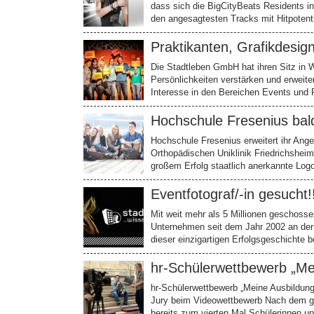
dass sich die BigCityBeats Residents i
den angesagtesten Tracks mit Hitpotent
Praktikanten, Grafikdesi
Die Stadtleben GmbH hat ihren Sitz in 
Persönlichkeiten verstärken und erweite
Interesse in den Bereichen Events und
Hochschule Fresenius bald
Hochschule Fresenius erweitert ihr An
Orthopädischen Uniklinik Friedrichsheim
großem Erfolg staatlich anerkannte Lo
Eventfotograf/-in gesucht!
Mit weit mehr als 5 Millionen geschossen
Unternehmen seit dem Jahr 2002 an der
dieser einzigartigen Erfolgsgeschichte b
hr-Schülerwettbewerb „Me
hr-Schülerwettbewerb „Meine Ausbildung“
Jury beim Videowettbewerb Nach dem gro
bereits zum vierten Mal Schülerinnen 