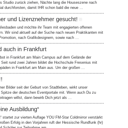
ns Studio zurück ziehen, Nächte lang die Houseszene nach
ial durchforsten, damit IHR schon bald die neue …
gner und Lizenznehmer gesucht!
Wiesbaden und möchte ihr Team mit engagierten offenen
rn. Wir sind aktuell auf der Suche nach neuen Praktikanten mit
 Promotion, nach Grafikdesignern, sowie nach …
 auch in Frankfurt
gebot in Frankfurt am Main Campus auf dem Gelände der
 Seit rund zwei Jahren bildet die Hochschule Fresenius mit
gopäden in Frankfurt am Main aus. Um der großen …
!!
er Bilder seit der Geburt von Stadtleben, wirkt unser
 Spitze der deutschen Eventportale mit. Wenn auch Du zu
eitragen willst, dann bewirb Dich jetzt als …
ine Ausbildung“
 startet zur vierten Auflage YOU FM-Star Coldmirror verstärkt
ßen Erfolg in den Vorjahren ruft der Hessische Rundfunk (hr)
und Schüler zur Teilnahme am …