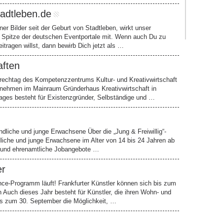
tadtleben.de
er Bilder seit der Geburt von Stadtleben, wirkt unser
 Spitze der deutschen Eventportale mit. Wenn auch Du zu
eitragen willst, dann bewirb Dich jetzt als …
aften
prechtag des Kompetenzzentrums Kultur- und Kreativwirtschaft
rnehmen im Mainraum Gründerhaus Kreativwirtschaft in
ages besteht für Existenzgründer, Selbständige und …
gendliche und junge Erwachsene Über die „Jung & Freiwillig“-
liche und junge Erwachsene im Alter von 14 bis 24 Jahren ab
t und ehrenamtliche Jobangebote …
er
ence-Programm läuft! Frankfurter Künstler können sich bis zum
Auch dieses Jahr besteht für Künstler, die ihren Wohn- und
bis zum 30. September die Möglichkeit, …