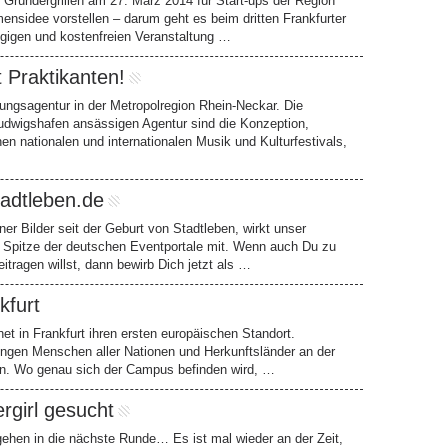
r Gründergrillen am 27. März 2014 für Start-ups der Region
mensidee vorstellen – darum geht es beim dritten Frankfurter
ngigen und kostenfreien Veranstaltung …
 Praktikanten!
ngsagentur in der Metropolregion Rhein-Neckar. Die
udwigshafen ansässigen Agentur sind die Konzeption,
n nationalen und internationalen Musik und Kulturfestivals,
tadtleben.de
er Bilder seit der Geburt von Stadtleben, wirkt unser
 Spitze der deutschen Eventportale mit. Wenn auch Du zu
eitragen willst, dann bewirb Dich jetzt als …
kfurt
fnet in Frankfurt ihren ersten europäischen Standort.
jungen Menschen aller Nationen und Herkunftsländer an der
eren. Wo genau sich der Campus befinden wird, …
rgirl gesucht
ehen in die nächste Runde… Es ist mal wieder an der Zeit,