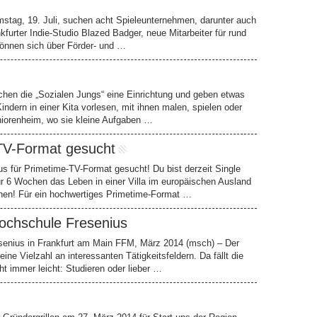
ag, 19. Juli, suchen acht Spieleunternehmen, darunter auch
furter Indie-Studio Blazed Badger, neue Mitarbeiter für rund
können sich über Förder- und …
en die „Sozialen Jungs“ eine Einrichtung und geben etwas
Kindern in einer Kita vorlesen, mit ihnen malen, spielen oder
niorenheim, wo sie kleine Aufgaben …
. TV-Format gesucht
xus für Primetime-TV-Format gesucht! Du bist derzeit Single
ür 6 Wochen das Leben in einer Villa im europäischen Ausland
nen! Für ein hochwertiges Primetime-Format …
Hochschule Fresenius
esenius in Frankfurt am Main FFM, März 2014 (msch) – Der
ine Vielzahl an interessanten Tätigkeitsfeldern. Da fällt die
ht immer leicht: Studieren oder lieber …