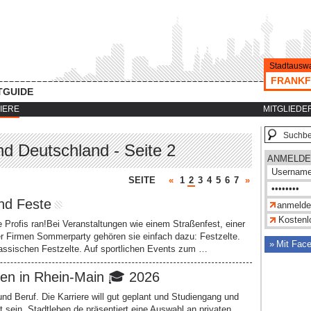
Stadtauswa
FRANKF
TGUIDE
IERE
MITGLIEDE
nd Deutschland - Seite 2
ANMELDE
SEITE
«
1
2
3
4
5
6
7
»
nd Feste
Kostenlo
Profis ran!Bei Veranstaltungen wie einem Straßenfest, einer
 Firmen Sommerparty gehören sie einfach dazu: Festzelte.
Mit Fac
klassischen Festzelte. Auf sportlichen Events zum …
ren in Rhein-Main 🎓 2026
nd Beruf. Die Karriere will gut geplant und Studiengang und
t sein. Stadtleben.de präsentiert eine Auswahl an privaten