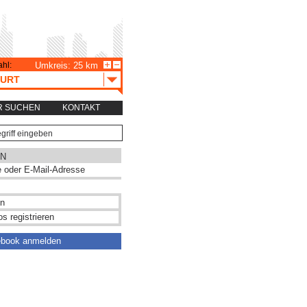
hl:
Umkreis: 25 km
URT
R SUCHEN
KONTAKT
N
s registrieren
ebook anmelden