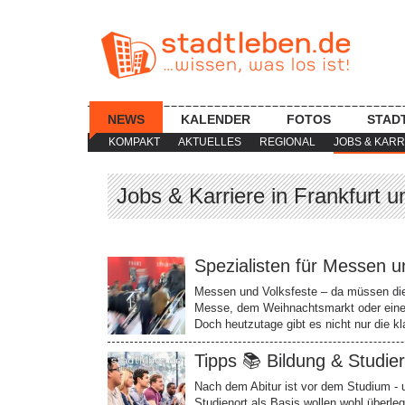
NEWS
KALENDER
FOTOS
STAD
KOMPAKT
AKTUELLES
REGIONAL
JOBS & KARR
Jobs & Karriere in Frankfurt u
Spezialisten für Messen u
Messen und Volksfeste – da müssen die 
Messe, dem Weihnachtsmarkt oder einer
Doch heutzutage gibt es nicht nur die 
Tipps 📚 Bildung & Studie
Nach dem Abitur ist vor dem Studium - u
Studienort als Basis wollen wohl überleg