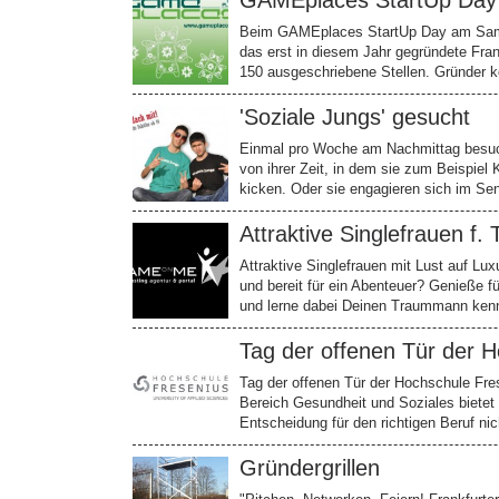
GAMEplaces StartUp Day
Beim GAMEplaces StartUp Day am Samst
das erst in diesem Jahr gegründete Frank
150 ausgeschriebene Stellen. Gründer 
'Soziale Jungs' gesucht
Einmal pro Woche am Nachmittag besuch
von ihrer Zeit, in dem sie zum Beispiel 
kicken. Oder sie engagieren sich im Se
Attraktive Singlefrauen f
Attraktive Singlefrauen mit Lust auf Lu
und bereit für ein Abenteuer? Genieße f
und lerne dabei Deinen Traummann ken
Tag der offenen Tür der 
Tag der offenen Tür der Hochschule Fr
Bereich Gesundheit und Soziales bietet e
Entscheidung für den richtigen Beruf nic
Gründergrillen