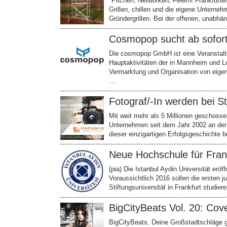
"Pitchen, Networken, Feiern! Frankfurte
Grillen, chillen und die eigene Unterneh
Gründergrillen. Bei der offenen, unabhä
Cosmopop sucht ab sofort
Die cosmopop GmbH ist eine Veranstaltu
Hauptaktivitäten der in Mannheim und L
Vermarktung und Organisation von eigene
…
Fotograf/-In werden bei S
Mit weit mehr als 5 Millionen geschossen
Unternehmen seit dem Jahr 2002 an der
dieser einzigartigen Erfolgsgeschichte b
Neue Hochschule für Fran
(pia) Die Istanbul Aydin Universität eröf
Voraussichtlich 2016 sollen die ersten 
Stiftungsuniversität in Frankfurt studi
BigCityBeats Vol. 20: Cove
BigCityBeats, Deine Großstadtschläge g