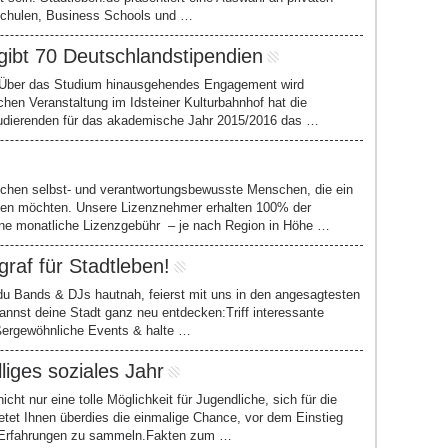
schulen, Business Schools und …
gibt 70 Deutschlandstipendien
 / Über das Studium hinausgehendes Engagement wird
hen Veranstaltung im Idsteiner Kulturbahnhof hat die
udierenden für das akademische Jahr 2015/2016 das …
uchen selbst- und verantwortungsbewusste Menschen, die ein
auen möchten. Unsere Lizenznehmer erhalten 100% der
ne monatliche Lizenzgebühr – je nach Region in Höhe …
raf für Stadtleben!
 Bands & DJs hautnah, feierst mit uns in den angesagtesten
annst deine Stadt ganz neu entdecken:Triff interessante
ßergewöhnliche Events & halte …
lliges soziales Jahr
 nicht nur eine tolle Möglichkeit für Jugendliche, sich für die
etet Ihnen überdies die einmalige Chance, vor dem Einstieg
e Erfahrungen zu sammeln.Fakten zum …