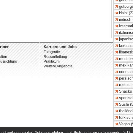
gutbürge
Halal (2
indisch 
Internat
italieni
japanisc
koreanis
rtner
Karriere und Jobs
Unterne
Fotografie
Über uns
libanesi
tion
Ressortleitung
Datenschu
mediterr
usrichtung
Praktikum
AGB
mexikan
Weitere Angebote
Impressu
oriental
© 2026 st
persisch
russisch
Snacks 
spanisc
Sushi (5
thailänd
türkisch
Vegan (
vegetari
nd verbessern das Nutzungserlebnis. Letztlich auch um dir passende für Dich 