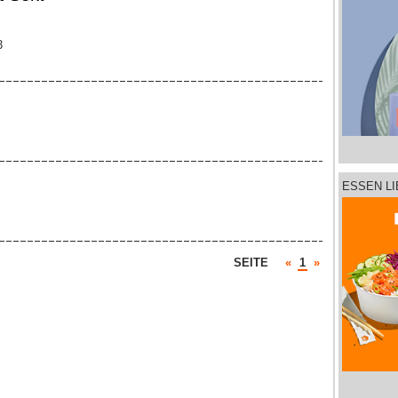
3
ESSEN L
SEITE
«
1
»