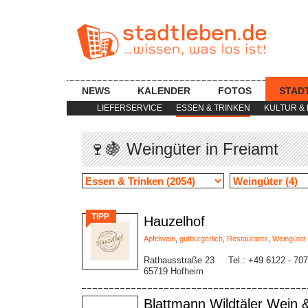
NEWS
KALENDER
FOTOS
STAD
LIEFERSERVICE
ESSEN & TRINKEN
KULTUR & 
🍷🍇 Weingüter in Freiamt
TIPP
Hauzelhof
Apfelwein
,
gutbürgerlich
,
Restaurants
,
Weingüter
Rathausstraße 23
Tel.: +49 6122 - 70
65719 Hofheim
Blattmann Wildtäler Wein 