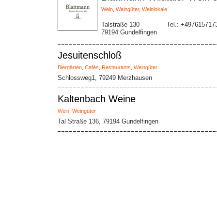
Wein
,
Weingüter
,
Weinlokale
Talstraße 130
Tel.: +497615717
79194 Gundelfingen
Jesuitenschloß
Biergärten
,
Cafés
,
Restaurants
,
Weingüter
Schlossweg1, 79249 Merzhausen
Kaltenbach Weine
Wein
,
Weingüter
Tal Straße 136, 79194 Gundelfingen