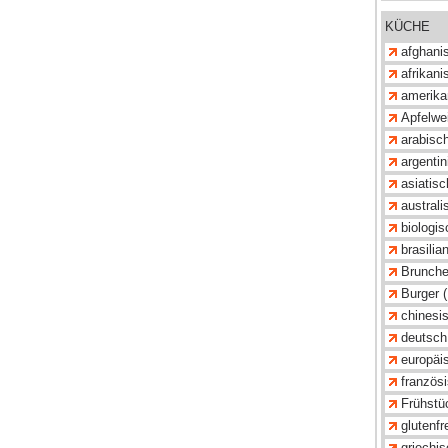
KÜCHE
afghanis
afrikani
amerika
Apfelwei
arabisch
argentin
asiatisc
australi
biologis
brasilia
Brunche
Burger (
chinesis
deutsch
europäis
französi
Frühstü
glutenfre
griechis