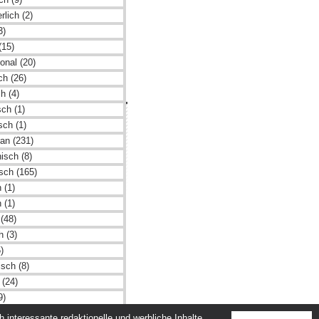
rlich (2)
3)
(15)
ional (20)
sch (26)
h (4)
ch (1)
hmen
sch (1)
tz
an (231)
isch (8)
m
isch (165)
adtleben GmbH
 (1)
 (1)
(48)
h (3)
)
isch (8)
 (24)
9)
sch (13)
interessante redaktionelle und werbliche Inhalte