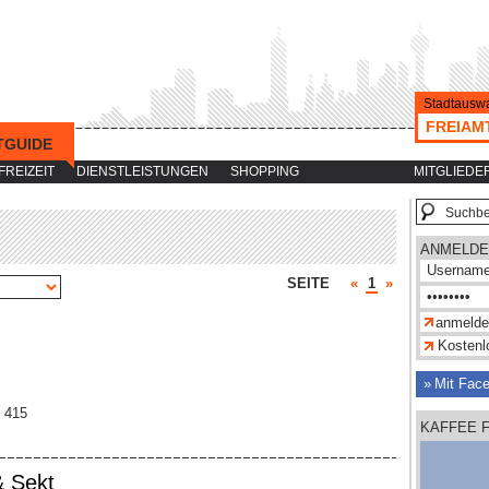
Stadtauswa
FREIAM
TGUIDE
-->
FREIZEIT
DIENSTLEISTUNGEN
SHOPPING
MITGLIEDE
ANMELDE
SEITE
«
1
»
Kostenlo
Mit Fac
7 415
KAFFEE 
& Sekt