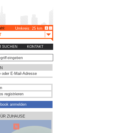
hl:
Umkreis: 25 km
T
R SUCHEN
KONTAKT
N
s registrieren
ebook anmelden
FÜR ZUHAUSE