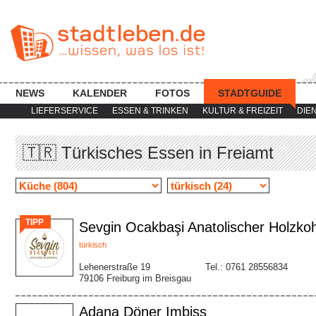
NEWS
KALENDER
FOTOS
STADTGUIDE
LIEFERSERVICE
ESSEN & TRINKEN
KULTUR & FREIZEIT
DIE
🇹🇷 Türkisches Essen in Freiamt
TIPP
Sevgin Ocakbaşi Anatolischer Holzkohl
türkisch
Lehenerstraße 19
Tel.: 0761 28556834
79106 Freiburg im Breisgau
Adana Döner Imbiss