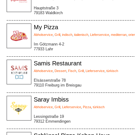
Hauptstraße 3
79183 Waldkirch
My Pizza
Abholservice
,
Grill
,
indisch
,
italienisch
,
Lieferservice
,
mediterran
,
orie
Im Götzmann 4-2
77933 Lahr
Samis Restaurant
Abholservice
,
Dessert
,
Fisch
,
Grill
,
Lieferservice
,
türkisch
Elsässerstraße 78
79110 Freiburg im Breisgau
Saray Imbiss
Abholservice
,
Grill
,
Lieferservice
,
Pizza
,
türkisch
Lessingstraße 19
79312 Emmendingen