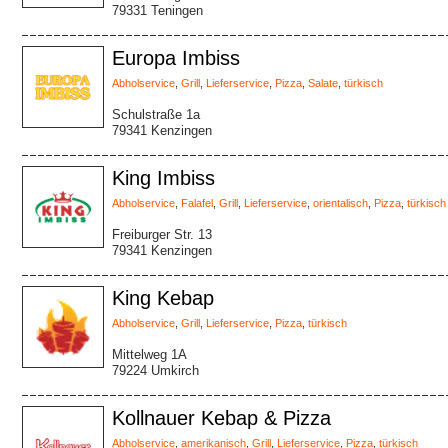
79331 Teningen
Europa Imbiss
Abholservice
,
Grill
,
Lieferservice
,
Pizza
,
Salate
,
türkisch
Schulstraße 1a
79341 Kenzingen
King Imbiss
Abholservice
,
Falafel
,
Grill
,
Lieferservice
,
orientalisch
,
Pizza
,
türkisch
Freiburger Str. 13
79341 Kenzingen
King Kebap
Abholservice
,
Grill
,
Lieferservice
,
Pizza
,
türkisch
Mittelweg 1A
79224 Umkirch
Kollnauer Kebap & Pizza
Abholservice
,
amerikanisch
,
Grill
,
Lieferservice
,
Pizza
,
türkisch