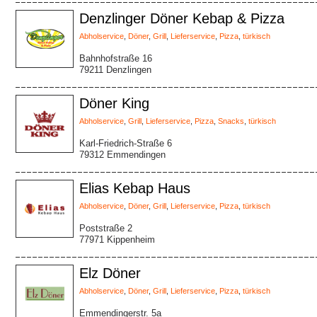
Denzlinger Döner Kebap & Pizza
Abholservice
,
Döner
,
Grill
,
Lieferservice
,
Pizza
,
türkisch
Bahnhofstraße 16
79211 Denzlingen
Döner King
Abholservice
,
Grill
,
Lieferservice
,
Pizza
,
Snacks
,
türkisch
Karl-Friedrich-Straße 6
79312 Emmendingen
Elias Kebap Haus
Abholservice
,
Döner
,
Grill
,
Lieferservice
,
Pizza
,
türkisch
Poststraße 2
77971 Kippenheim
Elz Döner
Abholservice
,
Döner
,
Grill
,
Lieferservice
,
Pizza
,
türkisch
Emmendingerstr. 5a