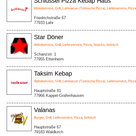
Schlüssel Pizza Kebap Haus
Abholservice
,
Grill
,
Lahmacun (Türkische Pizza)
,
Lieferservice
,
Pizz
Friedrichstraße 67
77933 Lahr
Star Döner
Abholservice
,
Grill
,
Lieferservice
,
Pizza
,
Snacks
,
türkisch
Schanzstr. 1
77955 Ettenheim
Taksim Kebap
Abholservice
,
Grill
,
Lahmacun (Türkische Pizza)
,
Lieferservice
,
Pizz
Hauptstraße 81
77966 Kappel-Grafenhausen
Valanas
Burger
,
Grill
,
Lieferservice
,
Pizza
,
türkisch
Hauptstraße 67
79183 Waldkirch