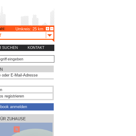
hl:
Umkreis: 25 km
T
R SUCHEN
KONTAKT
N
s registrieren
ebook anmelden
FÜR ZUHAUSE