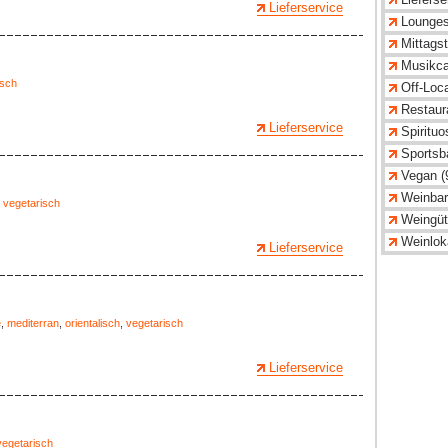
Lieferservice
Lounges
Mittagst
Musikca
isch
Off-Loca
Restaur
Lieferservice
Spirituo
Sportsba
Vegan (
Weinbar
,
vegetarisch
Weingüt
Weinloka
Lieferservice
e
,
mediterran
,
orientalisch
,
vegetarisch
Lieferservice
vegetarisch