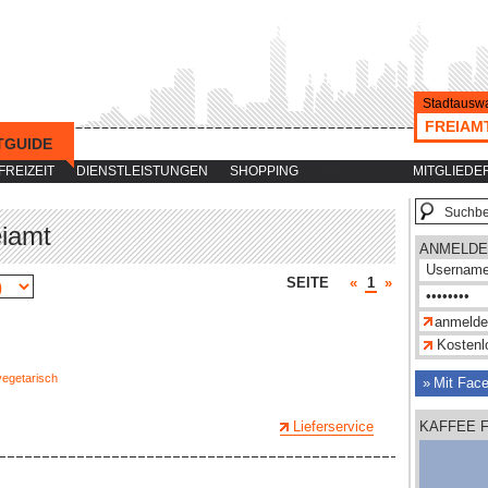
Stadtauswa
FREIAM
TGUIDE
-->
FREIZEIT
DIENSTLEISTUNGEN
SHOPPING
MITGLIEDE
eiamt
ANMELDE
SEITE
«
1
»
Kostenlo
vegetarisch
Mit Fac
Lieferservice
KAFFEE 