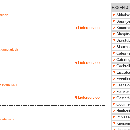
ESSEN &
Abholse
arisch
Bars (6
Lieferservice
Bauerns
Biergärt
Bierstub
Bistros 
,
vegetarisch
Cafés (
Catering
Lieferservice
Cocktail
Eiscafés
Eventlo
vegetarisch
Fast Fo
Feinkost
Lieferservice
Gaststät
Gourmet
Hochzeit
Imbisse
egetarisch
Kneipen
Lieferse