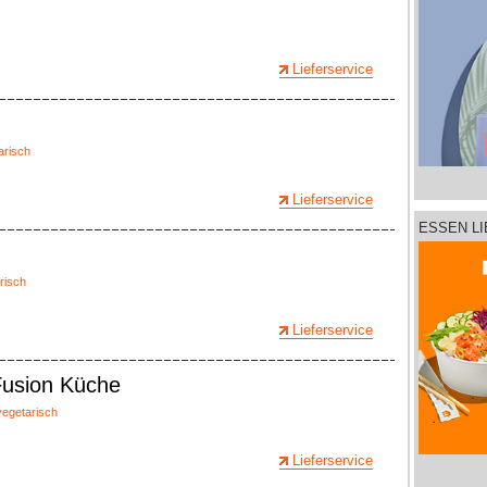
Lieferservice
arisch
Lieferservice
ESSEN L
risch
Lieferservice
Fusion Küche
vegetarisch
Lieferservice