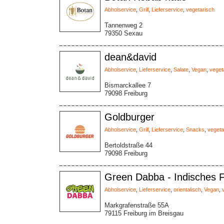
Abholservice
,
Grill
,
Lieferservice
,
vegetarisch
Tannenweg 2
79350 Sexau
dean&david
Abholservice
,
Lieferservice
,
Salate
,
Vegan
,
veget
Bismarckallee 7
79098 Freiburg
Goldburger
Abholservice
,
Grill
,
Lieferservice
,
Snacks
,
vegeta
Bertoldstraße 44
79098 Freiburg
Green Dabba - Indisches 
Abholservice
,
Lieferservice
,
orientalisch
,
Vegan
,
Markgrafenstraße 55A
79115 Freiburg im Breisgau