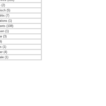
 (2)
isch (5)
fés (7)
tions (1)
ants (108)
sen (1)
r (3)
9)
s (1)
er (4)
le (1)