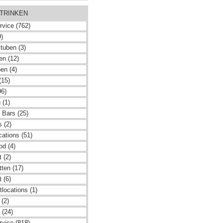
 TRINKEN
rvice (762)
9)
tuben (3)
en (12)
en (4)
(15)
96)
 (1)
 Bars (25)
 (2)
cations (51)
od (4)
 (2)
ten (17)
 (6)
locations (1)
 (2)
 (24)
rvice (818)