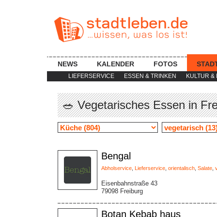
NEWS
KALENDER
FOTOS
STAD
LIEFERSERVICE
ESSEN & TRINKEN
KULTUR & 
🥗 Vegetarisches Essen in Fr
Bengal
Abholservice
,
Lieferservice
,
orientalisch
,
Salate
,
Eisenbahnstraße 43
79098 Freiburg
Botan Kebab haus