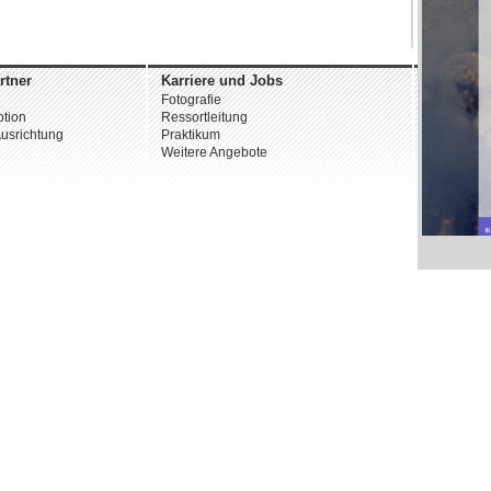
rtner
Karriere und Jobs
Unterne
Fotografie
Über uns
tion
Ressortleitung
Datenschu
usrichtung
Praktikum
AGB
Weitere Angebote
Impressu
© 2026 st