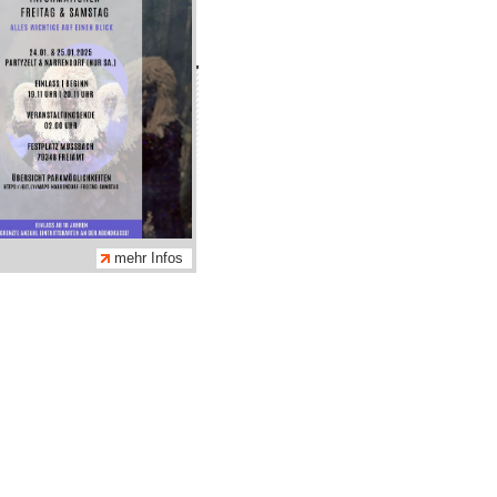
hmen
tz
m
adtleben GmbH
mehr Infos