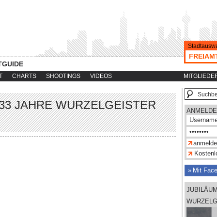
Stadtauswa
FREIAM
TGUIDE
T
CHARTS
SHOOTINGS
VIDEOS
MITGLIEDE
33 JAHRE WURZELGEISTER
ANMELDE
Kostenlo
Mit Fac
JUBILÄU
WURZELGE