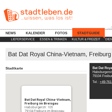
NEWS
KALENDER
FOTOS
STADTGUIDE
LIEFERSERVICE
ESSEN & TRINKEN
KULTUR & FREIZEIT
DIE
Bat Dat Royal China-Vietnam, Freiburg
Bat Dat Roya
Stadtkarte
Habsburgerst
79104 Freibu
Tel.:
+49-761
Bat Dat Royal China-Vietnam,
Freiburg im Breisgau
Habsburgerstr. 105
79104 Freiburg im Breisgau