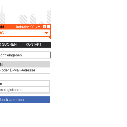
hl:
Umkreis: 50 km
RG
R SUCHEN
KONTAKT
N
s registrieren
ebook anmelden