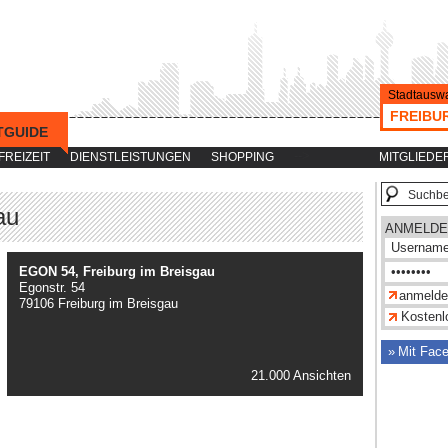
Stadtauswa
FREIBU
TGUIDE
-->
FREIZEIT
DIENSTLEISTUNGEN
SHOPPING
MITGLIEDE
au
ANMELDE
EGON 54, Freiburg im Breisgau
Egonstr. 54
79106 Freiburg im Breisgau
Kostenlo
Mit Fac
21.000 Ansichten