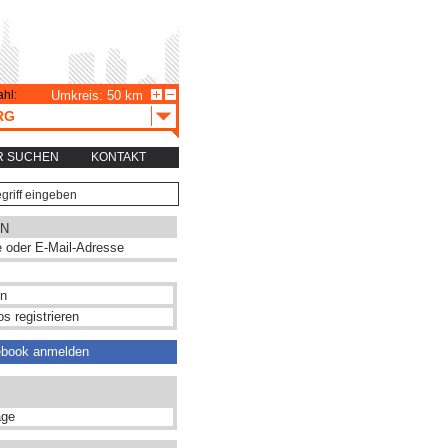
hl:
Umkreis: 50 km
RG
R SUCHEN
KONTAKT
N
s registrieren
ebook anmelden
ge