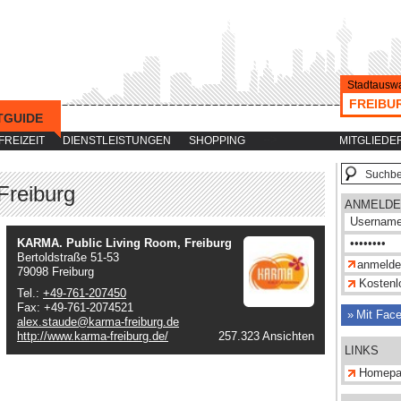
Stadtauswa
FREIBU
TGUIDE
-->
FREIZEIT
DIENSTLEISTUNGEN
SHOPPING
MITGLIEDE
Freiburg
ANMELDE
KARMA. Public Living Room, Freiburg
Bertoldstraße 51-53
79098 Freiburg
Kostenlo
Tel.:
+49-761-207450
Fax: +49-761-2074521
Mit Fac
alex.staude@karma-freiburg.de
http://www.karma-freiburg.de/
257.323 Ansichten
LINKS
Homepa