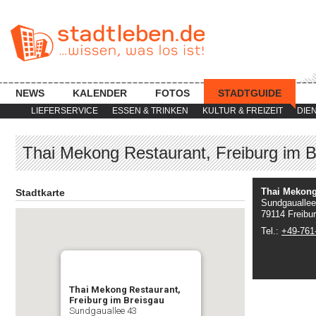
NEWS
KALENDER
FOTOS
STADTGUIDE
LIEFERSERVICE
ESSEN & TRINKEN
KULTUR & FREIZEIT
DIE
Thai Mekong Restaurant, Freiburg im B
Thai Mekong
Stadtkarte
Sundgauallee
79114 Freibu
Tel.:
+49-761
Thai Mekong Restaurant,
Freiburg im Breisgau
Sundgauallee 43