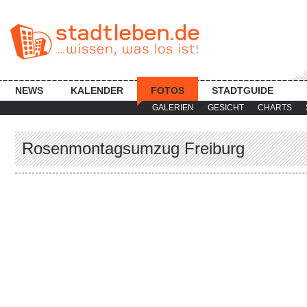
NEWS
KALENDER
FOTOS
STADTGUIDE
GALERIEN
GESICHT
CHARTS
Rosenmontagsumzug Freiburg