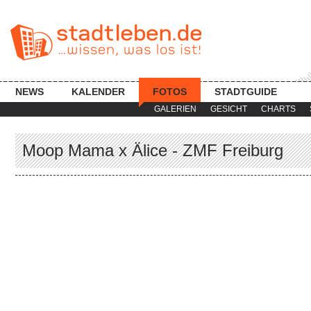
NEWS
KALENDER
FOTOS
STADTGUIDE
GALERIEN
GESICHT
CHARTS
Moop Mama x Älice - ZMF Freiburg