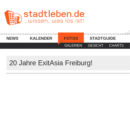
NEWS
KALENDER
FOTOS
STADTGUIDE
GALERIEN
GESICHT
CHARTS
20 Jahre ExitAsia Freiburg!