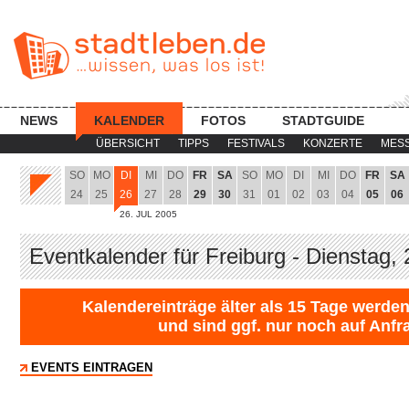
NEWS
KALENDER
FOTOS
STADTGUIDE
ÜBERSICHT
TIPPS
FESTIVALS
KONZERTE
MES
SO
MO
DI
MI
DO
FR
SA
SO
MO
DI
MI
DO
FR
SA
24
25
26
27
28
29
30
31
01
02
03
04
05
06
26. JUL 2005
Eventkalender für Freiburg - Dienstag,
Kalendereinträge älter als 15 Tage werden
und sind ggf. nur noch auf Anfr
EVENTS EINTRAGEN