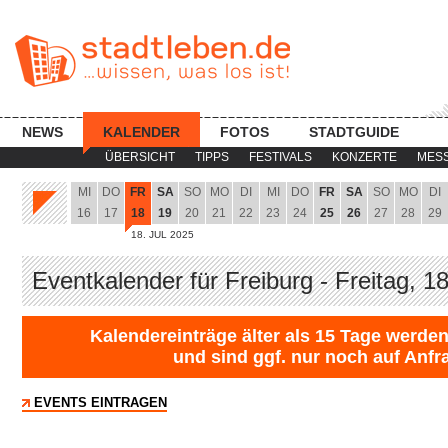
NEWS
KALENDER
FOTOS
STADTGUIDE
ÜBERSICHT
TIPPS
FESTIVALS
KONZERTE
MES
MI
DO
FR
SA
SO
MO
DI
MI
DO
FR
SA
SO
MO
DI
16
17
18
19
20
21
22
23
24
25
26
27
28
29
18. JUL 2025
Eventkalender für Freiburg - Freitag, 1
Kalendereinträge älter als 15 Tage werden
und sind ggf. nur noch auf Anfr
EVENTS EINTRAGEN