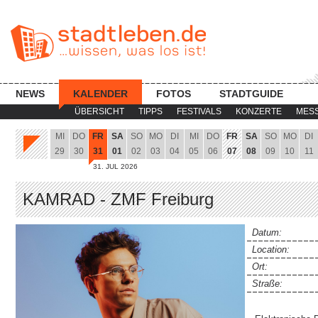
NEWS
KALENDER
FOTOS
STADTGUIDE
ÜBERSICHT
TIPPS
FESTIVALS
KONZERTE
MES
MI
DO
FR
SA
SO
MO
DI
MI
DO
FR
SA
SO
MO
DI
29
30
31
01
02
03
04
05
06
07
08
09
10
11
31. JUL 2026
KAMRAD - ZMF Freiburg
Datum:
Location:
Ort:
Straße: