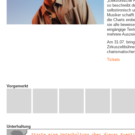
„Elektronische 
so beschreibt d
selbstironisch 
Musiker schafft
die Charts erob
sie alle beweis
eingängige Tex
mehrere Auszei
Am 31.07. brin
Zirkuszeltbühne
charismatische
Tickets
Vorgemerkt
Unterhaltung