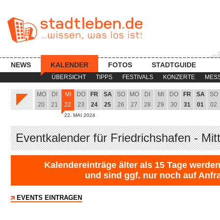
NEWS
KALENDER
FOTOS
STADTGUIDE
ÜBERSICHT
TIPPS
FESTIVALS
KONZERTE
MES
MO
DI
MI
DO
FR
SA
SO
MO
DI
MI
DO
FR
SA
SO
20
21
22
23
24
25
26
27
28
29
30
31
01
02
22. MAI 2024
Eventkalender für Friedrichshafen - Mi
Kalendereinträge älter als 15 Tage werden
und sind ggf. nur noch auf Anfr
EVENTS EINTRAGEN