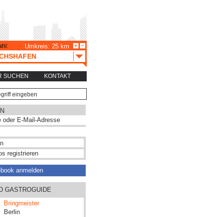
hl:
Umkreis: 25 km
ICHSHAFEN
R SUCHEN
KONTAKT
N
s registrieren
ebook anmelden
ND GASTROGUIDE
Bringmeister
Berlin