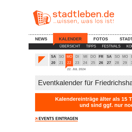
NEWS
KALENDER
FOTOS
STAD
ÜBERSICHT
TIPPS
FESTIVALS
KO
SA
SO
MO
DI
MI
DO
FR
SA
SO
MO
20
21
22
23
24
25
26
27
28
29
22. JUL 2024
Eventkalender für Friedrichsh
Kalendereinträge älter als 15 
und sind ggf. nur no
EVENTS EINTRAGEN