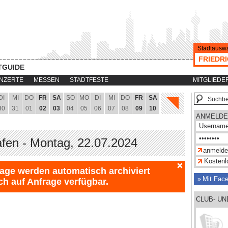
Stadtauswa
FRIEDR
TGUIDE
NZERTE
MESSEN
STADTFESTE
MITGLIEDE
DI
MI
DO
FR
SA
SO
MO
DI
MI
DO
FR
SA
30
31
01
02
03
04
05
06
07
08
09
10
ANMELDE
afen - Montag, 22.07.2024
Kostenlo
Tage werden automatisch archiviert
Mit Fac
ch auf Anfrage verfügbar.
CLUB- U