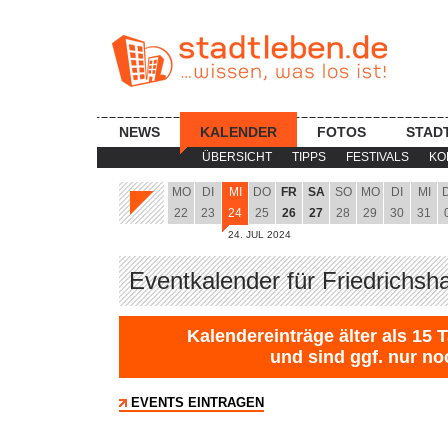
NEWS
KALENDER
FOTOS
STAD
ÜBERSICHT
TIPPS
FESTIVALS
KO
MO
DI
MI
DO
FR
SA
SO
MO
DI
MI
22
23
24
25
26
27
28
29
30
31
24. JUL 2024
Eventkalender für Friedrichsh
Kalendereinträge älter als 15 
und sind ggf. nur no
EVENTS EINTRAGEN