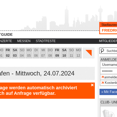
Stadtauswa
FRIEDR
TGUIDE
NZERTE
MESSEN
STADTFESTE
MITGLIEDE
DO
FR
SA
SO
MO
DI
MI
DO
FR
SA
SO
MO
01
02
03
04
05
06
07
08
09
10
11
12
ANMELDE
afen - Mittwoch, 24.07.2024
Kostenlo
Tage werden automatisch archiviert
Mit Fac
ch auf Anfrage verfügbar.
CLUB- U