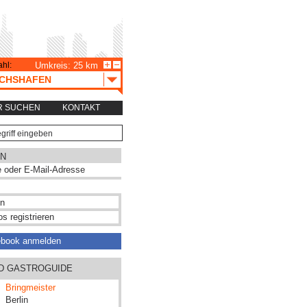
hl:
Umkreis: 25 km
ICHSHAFEN
R SUCHEN
KONTAKT
N
s registrieren
ebook anmelden
ND GASTROGUIDE
Bringmeister
Berlin