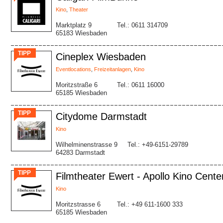
Kino
,
Theater
Marktplatz 9
Tel.: 0611 314709
65183 Wiesbaden
TIPP
Cineplex Wiesbaden
Eventlocations
,
Freizeitanlagen
,
Kino
Moritzstraße 6
Tel.: 0611 16000
65185 Wiesbaden
TIPP
Citydome Darmstadt
Kino
Wilhelminenstrasse 9
Tel.: +49-6151-29789
64283 Darmstadt
TIPP
Filmtheater Ewert - Apollo Kino Cente
Kino
Moritzstrasse 6
Tel.: +49 611-1600 333
65185 Wiesbaden