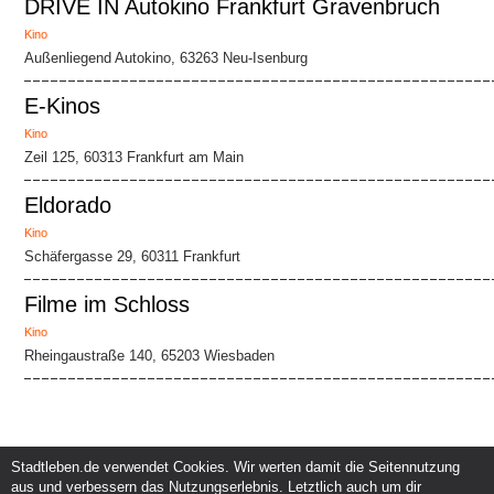
DRIVE IN Autokino Frankfurt Gravenbruch
Kino
Außenliegend Autokino, 63263 Neu-Isenburg
E-Kinos
Kino
Zeil 125, 60313 Frankfurt am Main
Eldorado
Kino
Schäfergasse 29, 60311 Frankfurt
Filme im Schloss
Kino
Rheingaustraße 140, 65203 Wiesbaden
Stadtleben.de verwendet Cookies. Wir werten damit die Seitennutzung
aus und verbessern das Nutzungserlebnis. Letztlich auch um dir
Service und Support
Kunden und Partner