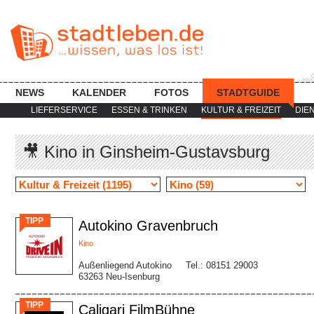
NEWS
KALENDER
FOTOS
STADTGUIDE
LIEFERSERVICE
ESSEN & TRINKEN
KULTUR & FREIZEIT
DIE
🎥 Kino in Ginsheim-Gustavsburg
TIPP
Autokino Gravenbruch
Kino
Außenliegend Autokino
Tel.: 08151 29003
63263 Neu-Isenburg
TIPP
Caligari FilmBühne